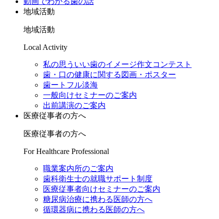
動画でわかる歯の話
地域活動
地域活動
Local Activity
私の思ういい歯のイメージ作文コンテスト
歯・口の健康に関する図画・ポスター
歯ートフル淡海
一般向けセミナーのご案内
出前講演のご案内
医療従事者の方へ
医療従事者の方へ
For Healthcare Professional
職業案内所のご案内
歯科衛生士の就職サポート制度
医療従事者向けセミナーのご案内
糖尿病治療に携わる医師の方へ
循環器病に携わる医師の方へ