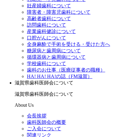
妊産婦歯科について
障害者・障害児歯科について
高齢者歯科について
訪問歯科について
産業歯科健診について
口腔がんについて
全身麻酔で手術を受ける・受けた方へ
糖尿病と歯周病について
循環器病と歯周病について
学校歯科について
歯科のお仕事（医療従事者の職種）
HA! HA! HA!の話（FM滋賀）
滋賀県歯科医師会について
滋賀県歯科医師会について
About Us
会長挨拶
歯科医師会の概要
ご入会について
関連リンク