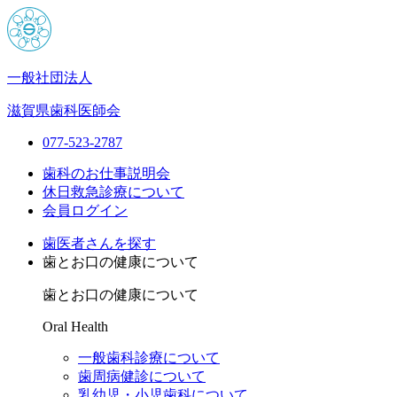
一般社団法人
滋賀県歯科医師会
077-523-2787
歯科のお仕事説明会
休日救急診療について
会員ログイン
歯医者さんを探す
歯とお口の健康について
歯とお口の健康について
Oral Health
一般歯科診療について
歯周病健診について
乳幼児・小児歯科について