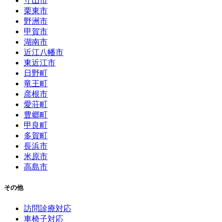
守山市
栗東市
野洲市
甲賀市
湖南市
近江八幡市
東近江市
日野町
竜王町
彦根市
愛荘町
豊郷町
甲良町
多賀町
長浜市
米原市
高島市
その他
訪問診療対応
車椅子対応