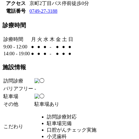
アクセス
京町2丁目バス停前徒歩0分
電話番号
0749-27-3188
診療時間
診療時間
月
火
水
木
金
土
日
9:00 - 12:00
●
●
●
-
●
●
●
14:00 - 19:00
●
●
●
-
●
●
●
施設情報
訪問診療
バリアフリー
-
駐車場
その他
駐車場あり
訪問診療対応
駐車場完備
こだわり
口腔がんチェック実施
小児歯科