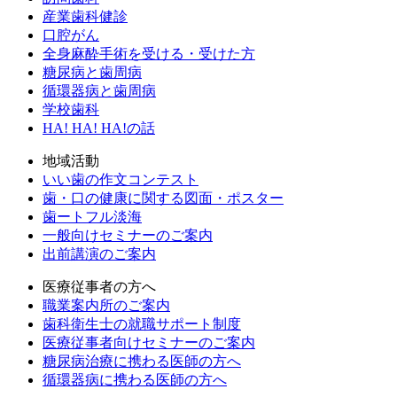
産業歯科健診
口腔がん
全身麻酔手術を受ける・受けた方
糖尿病と歯周病
循環器病と歯周病
学校歯科
HA! HA! HA!の話
地域活動
いい歯の作文コンテスト
歯・口の健康に関する図面・ポスター
歯ートフル淡海
一般向けセミナーのご案内
出前講演のご案内
医療従事者の方へ
職業案内所のご案内
歯科衛生士の就職サポート制度
医療従事者向けセミナーのご案内
糖尿病治療に携わる医師の方へ
循環器病に携わる医師の方へ