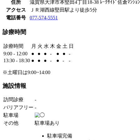
住所
滋賀県大津市本堅田4丁目18-38 ﾚｰｸｻｲﾄﾞ佐倉ﾏﾝｼｮﾝ
アクセス
ＪＲ湖西線堅田駅より徒歩5分
電話番号
077-574-5551
診療時間
診療時間
月
火
水
木
金
土
日
9:00 - 12:00
●
●
●
-
●
●
-
13:30 - 18:30
●
●
●
-
●
-
-
※土曜日は9:00~14:00
施設情報
訪問診療
-
バリアフリー
-
駐車場
その他
駐車場あり
駐車場完備