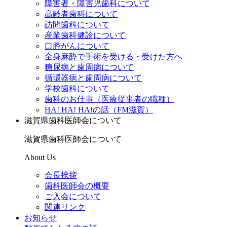
障害者・障害児歯科について
高齢者歯科について
訪問歯科について
産業歯科健診について
口腔がんについて
全身麻酔で手術を受ける・受けた方へ
糖尿病と歯周病について
循環器病と歯周病について
学校歯科について
歯科のお仕事（医療従事者の職種）
HA! HA! HA!の話（FM滋賀）
滋賀県歯科医師会について
滋賀県歯科医師会について
About Us
会長挨拶
歯科医師会の概要
ご入会について
関連リンク
お知らせ