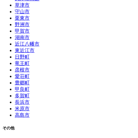
草津市
守山市
栗東市
野洲市
甲賀市
湖南市
近江八幡市
東近江市
日野町
竜王町
彦根市
愛荘町
豊郷町
甲良町
多賀町
長浜市
米原市
高島市
その他