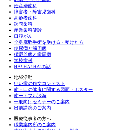
妊産婦歯科
障害者・障害児歯科
高齢者歯科
訪問歯科
産業歯科健診
口腔がん
全身麻酔手術を受ける・受けた方
糖尿病と歯周病
循環器病と歯周病
学校歯科
HA! HA! HA!の話
地域活動
いい歯の作文コンテスト
歯・口の健康に関する図面・ポスター
歯ートフル淡海
一般向けセミナーのご案内
出前講演のご案内
医療従事者の方へ
職業案内所のご案内