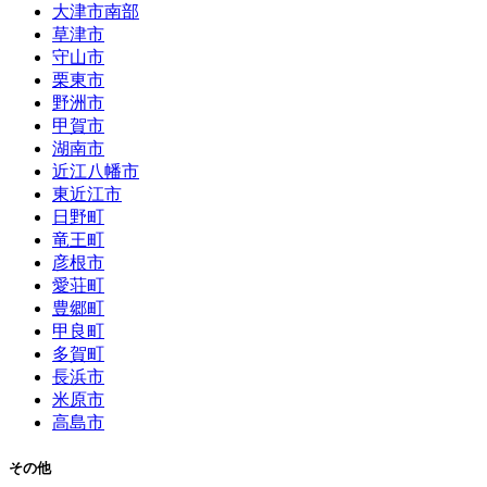
大津市南部
草津市
守山市
栗東市
野洲市
甲賀市
湖南市
近江八幡市
東近江市
日野町
竜王町
彦根市
愛荘町
豊郷町
甲良町
多賀町
長浜市
米原市
高島市
その他