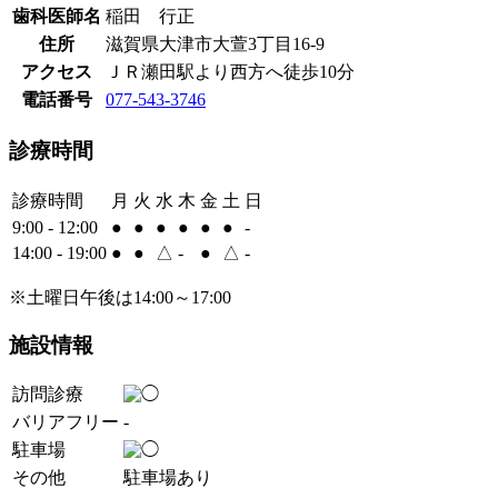
歯科医師名
稲田 行正
住所
滋賀県大津市大萱3丁目16-9
アクセス
ＪＲ瀬田駅より西方へ徒歩10分
電話番号
077-543-3746
診療時間
診療時間
月
火
水
木
金
土
日
9:00 - 12:00
●
●
●
●
●
●
-
14:00 - 19:00
●
●
△
-
●
△
-
※土曜日午後は14:00～17:00
施設情報
訪問診療
バリアフリー
-
駐車場
その他
駐車場あり