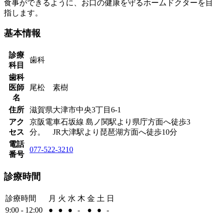
食事ができるように、お口の健康を守るホームドクターを目
指します。
基本情報
診療
歯科
科目
歯科
医師
尾松 素樹
名
住所
滋賀県大津市中央3丁目6-1
アク
京阪電車石坂線 島ノ関駅より県庁方面へ徒歩3
セス
分。 JR大津駅より琵琶湖方面へ徒歩10分
電話
077-522-3210
番号
診療時間
診療時間
月
火
水
木
金
土
日
9:00 - 12:00
●
●
●
-
●
●
-