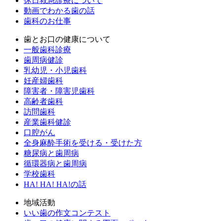
休日救急診療について
動画でわかる歯の話
歯科のお仕事
歯とお口の健康について
一般歯科診療
歯周病健診
乳幼児・小児歯科
妊産婦歯科
障害者・障害児歯科
高齢者歯科
訪問歯科
産業歯科健診
口腔がん
全身麻酔手術を受ける・受けた方
糖尿病と歯周病
循環器病と歯周病
学校歯科
HA! HA! HA!の話
地域活動
いい歯の作文コンテスト