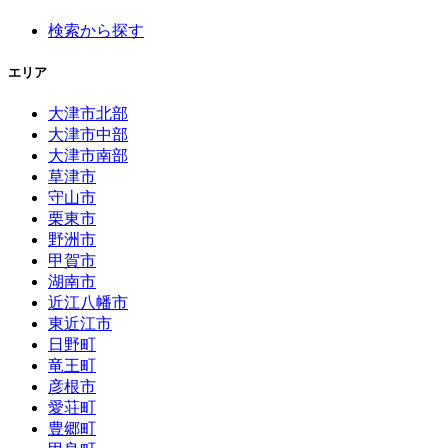
検索から探す
エリア
大津市北部
大津市中部
大津市南部
草津市
守山市
栗東市
野洲市
甲賀市
湖南市
近江八幡市
東近江市
日野町
竜王町
彦根市
愛荘町
豊郷町