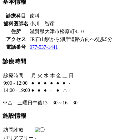
基本情報
診療科目
歯科
歯科医師名
小川 智彦
住所
滋賀県大津市松原町9-10
アクセス
JR石山駅から湖岸道路方向へ徒歩5分
電話番号
077-537-1441
診療時間
診療時間
月
火
水
木
金
土
日
9:00 - 12:00
●
●
●
●
●
●
-
14:00 - 19:00
●
●
●
-
●
△
-
※△：土曜日午後13：30～16：30
施設情報
訪問診療
バリアフリー
-