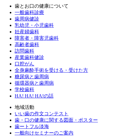
歯とお口の健康について
一般歯科診療
歯周病健診
乳幼児・小児歯科
妊産婦歯科
障害者・障害児歯科
高齢者歯科
訪問歯科
産業歯科健診
口腔がん
全身麻酔手術を受ける・受けた方
糖尿病と歯周病
循環器病と歯周病
学校歯科
HA! HA! HA!の話
地域活動
いい歯の作文コンテスト
歯・口の健康に関する図面・ポスター
歯ートフル淡海
一般向けセミナーのご案内