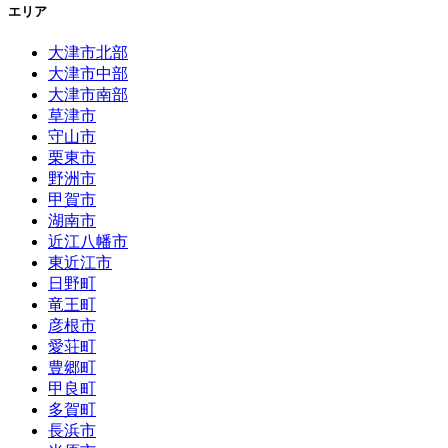
エリア
大津市北部
大津市中部
大津市南部
草津市
守山市
栗東市
野洲市
甲賀市
湖南市
近江八幡市
東近江市
日野町
竜王町
彦根市
愛荘町
豊郷町
甲良町
多賀町
長浜市