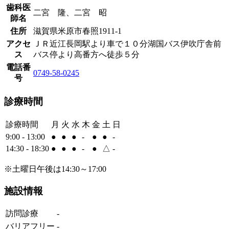
歯科医
二宮 隆、二宮 昭
師名
住所
滋賀県米原市春照1911-1
アクセ
ＪＲ近江長岡駅より車で１０分湖国バス伊吹庁舎前
ス
バス停より高番方へ徒歩５分
電話番
0749-58-0245
号
診療時間
診療時間
月
火
水
木
金
土
日
9:00 - 13:00
●
●
●
-
●
●
-
14:30 - 18:30
●
●
●
-
●
△
-
※土曜日午後は14:30～17:00
施設情報
訪問診療
-
バリアフリー
-