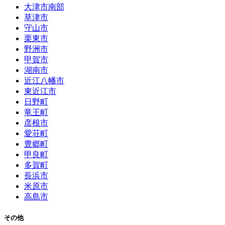
大津市南部
草津市
守山市
栗東市
野洲市
甲賀市
湖南市
近江八幡市
東近江市
日野町
竜王町
彦根市
愛荘町
豊郷町
甲良町
多賀町
長浜市
米原市
高島市
その他