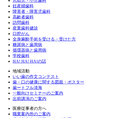
乳幼児・小児歯科
妊産婦歯科
障害者・障害児歯科
高齢者歯科
訪問歯科
産業歯科健診
口腔がん
全身麻酔手術を受ける・受けた方
糖尿病と歯周病
循環器病と歯周病
学校歯科
HA! HA! HA!の話
地域活動
いい歯の作文コンテスト
歯・口の健康に関する図面・ポスター
歯ートフル淡海
一般向けセミナーのご案内
出前講演のご案内
医療従事者の方へ
職業案内所のご案内