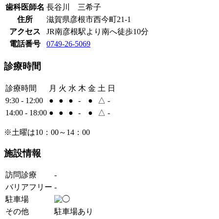
歯科医師名
長谷川 三希子
住所
滋賀県彦根市西今町21-1
アクセス
JR南彦根駅より南へ徒歩10分
電話番号
0749-26-5069
診療時間
診療時間
月
火
水
木
金
土
日
9:30 - 12:00
●
●
●
-
●
△
-
14:00 - 18:00
●
●
●
-
●
△
-
※土曜は10：00～14：00
施設情報
訪問診療
-
バリアフリー
-
駐車場
その他
駐車場あり