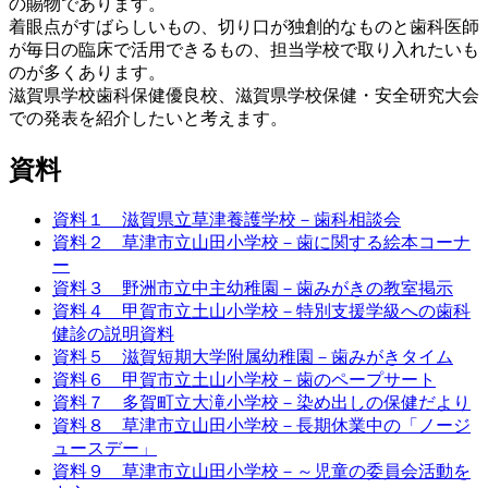
の賜物であります。
着眼点がすばらしいもの、切り口が独創的なものと歯科医師
が毎日の臨床で活用できるもの、担当学校で取り入れたいも
のが多くあります。
滋賀県学校歯科保健優良校、滋賀県学校保健・安全研究大会
での発表を紹介したいと考えます。
資料
資料１ 滋賀県立草津養護学校－歯科相談会
資料２ 草津市立山田小学校－歯に関する絵本コーナ
ー
資料３ 野洲市立中主幼稚園－歯みがきの教室掲示
資料４ 甲賀市立土山小学校－特別支援学級への歯科
健診の説明資料
資料５ 滋賀短期大学附属幼稚園－歯みがきタイム
資料６ 甲賀市立土山小学校－歯のペープサート
資料７ 多賀町立大滝小学校－染め出しの保健だより
資料８ 草津市立山田小学校－長期休業中の「ノージ
ュースデー」
資料９ 草津市立山田小学校－～児童の委員会活動を