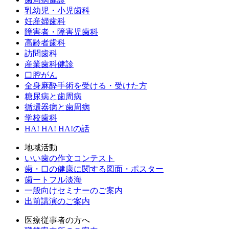
乳幼児・小児歯科
妊産婦歯科
障害者・障害児歯科
高齢者歯科
訪問歯科
産業歯科健診
口腔がん
全身麻酔手術を受ける・受けた方
糖尿病と歯周病
循環器病と歯周病
学校歯科
HA! HA! HA!の話
地域活動
いい歯の作文コンテスト
歯・口の健康に関する図面・ポスター
歯ートフル淡海
一般向けセミナーのご案内
出前講演のご案内
医療従事者の方へ