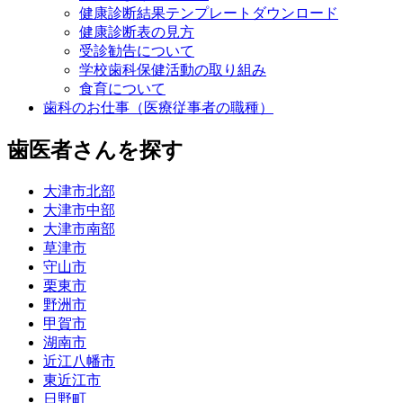
健康診断結果テンプレートダウンロード
健康診断表の見方
受診勧告について
学校歯科保健活動の取り組み
食育について
歯科のお仕事（医療従事者の職種）
歯医者さんを探す
大津市北部
大津市中部
大津市南部
草津市
守山市
栗東市
野洲市
甲賀市
湖南市
近江八幡市
東近江市
日野町