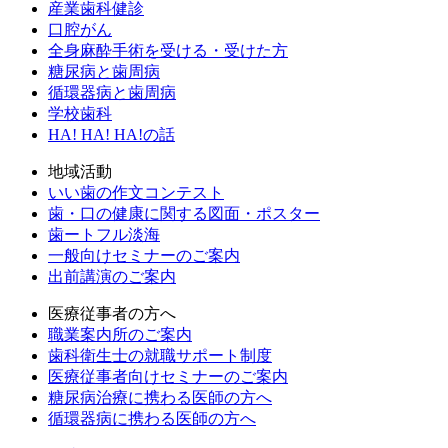
産業歯科健診
口腔がん
全身麻酔手術を受ける・受けた方
糖尿病と歯周病
循環器病と歯周病
学校歯科
HA! HA! HA!の話
地域活動
いい歯の作文コンテスト
歯・口の健康に関する図面・ポスター
歯ートフル淡海
一般向けセミナーのご案内
出前講演のご案内
医療従事者の方へ
職業案内所のご案内
歯科衛生士の就職サポート制度
医療従事者向けセミナーのご案内
糖尿病治療に携わる医師の方へ
循環器病に携わる医師の方へ