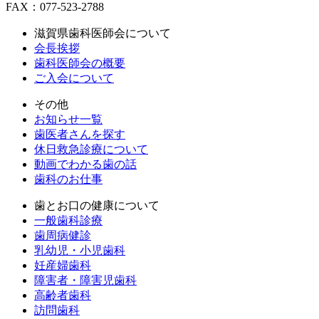
FAX：077-523-2788
滋賀県歯科医師会について
会長挨拶
歯科医師会の概要
ご入会について
その他
お知らせ一覧
歯医者さんを探す
休日救急診療について
動画でわかる歯の話
歯科のお仕事
歯とお口の健康について
一般歯科診療
歯周病健診
乳幼児・小児歯科
妊産婦歯科
障害者・障害児歯科
高齢者歯科
訪問歯科