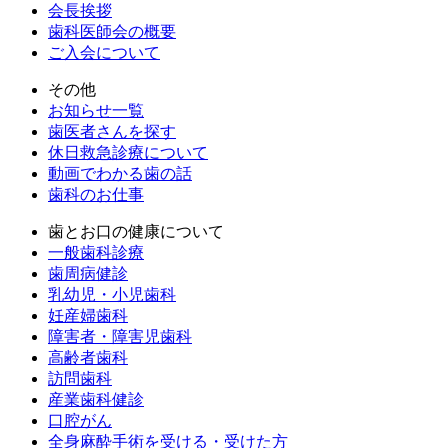
会長挨拶
歯科医師会の概要
ご入会について
その他
お知らせ一覧
歯医者さんを探す
休日救急診療について
動画でわかる歯の話
歯科のお仕事
歯とお口の健康について
一般歯科診療
歯周病健診
乳幼児・小児歯科
妊産婦歯科
障害者・障害児歯科
高齢者歯科
訪問歯科
産業歯科健診
口腔がん
全身麻酔手術を受ける・受けた方