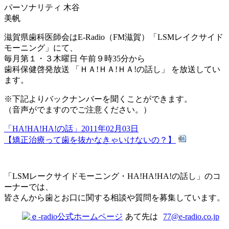
パーソナリティ 木谷
美帆
滋賀県歯科医師会はE-Radio（FM滋賀）「LSMレイクサイド
モーニング」にて、
毎月第１・３木曜日 午前９時35分から
歯科保健啓発放送 「ＨＡ!ＨＡ!ＨＡ!の話し」 を放送してい
ます。
※下記よりバックナンバーを聞くことができます。
（音声がでますのでご注意ください。）
「HA!HA!HA!の話」2011年02月03日
【矯正治療って歯を抜かなきゃいけないの？】
「LSMレークサイドモーニング・HA!HA!HA!の話し」のコ
ーナーでは、
皆さんから歯とお口に関する相談や質問を募集しています。
あて先は
77@e-radio.co.jp