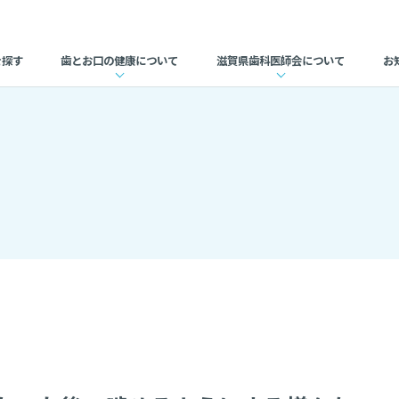
ようにする様々な治療方法について」
を探す
歯とお口の健康について
滋賀県歯科医師会について
お