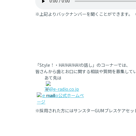
※上記よりバックナンバーを聞くことができます。
「Style！・HA!HA!HA!の話し」のコーナーでは、
皆さんから歯とお口に関する相談や質問を募集して
あて先は
77@e-radio.co.jp
※採用された方にはサンスターGUMブレスケアセッ