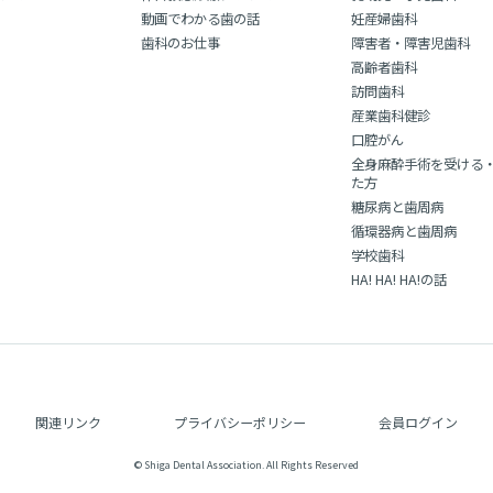
動画でわかる歯の話
妊産婦歯科
歯科のお仕事
障害者・障害児歯科
高齢者歯科
訪問歯科
産業歯科健診
口腔がん
全身麻酔手術を受ける
た方
糖尿病と歯周病
循環器病と歯周病
学校歯科
HA! HA! HA!の話
関連リンク
プライバシーポリシー
会員ログイン
© Shiga Dental Association. All Rights Reserved