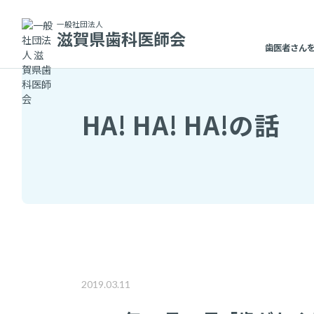
TOP
HA! HA! HA!の話
2018年12月20日「歯がなくなった後、噛める
一般社団法人
滋賀県歯科医師会
歯医者さん
HA! HA! HA!の話
2019.03.11