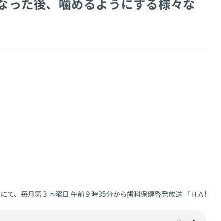
なくなった後、噛めるようにする様々な
e！」にて、毎月第３木曜日 午前９時35分から歯科保健啓発放送 「ＨＡ!