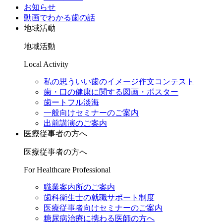
お知らせ
動画でわかる歯の話
地域活動
地域活動
Local Activity
私の思ういい歯のイメージ作文コンテスト
歯・口の健康に関する図画・ポスター
歯ートフル淡海
一般向けセミナーのご案内
出前講演のご案内
医療従事者の方へ
医療従事者の方へ
For Healthcare Professional
職業案内所のご案内
歯科衛生士の就職サポート制度
医療従事者向けセミナーのご案内
糖尿病治療に携わる医師の方へ