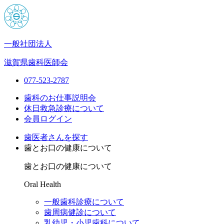
一般社団法人
滋賀県歯科医師会
077-523-2787
歯科のお仕事説明会
休日救急診療について
会員ログイン
歯医者さんを探す
歯とお口の健康について
歯とお口の健康について
Oral Health
一般歯科診療について
歯周病健診について
乳幼児・小児歯科について