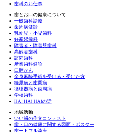
歯科のお仕事
歯とお口の健康について
一般歯科診療
歯周病健診
乳幼児・小児歯科
妊産婦歯科
障害者・障害児歯科
高齢者歯科
訪問歯科
産業歯科健診
口腔がん
全身麻酔手術を受ける・受けた方
糖尿病と歯周病
循環器病と歯周病
学校歯科
HA! HA! HA!の話
地域活動
いい歯の作文コンテスト
歯・口の健康に関する図面・ポスター
歯ートフル淡海