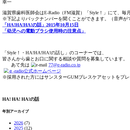
幸一
滋賀県歯科医師会はE-Radio（FM滋賀）「Style！」にて
※下記よりバックナンバーを聞くことができます。（音声が
「HA!HA!HA!の話」2015年10月15日
「幼児への電動ブラシ使用時の注意点」
「Style！・HA!HA!HA!の話し」のコーナーでは、
皆さんから歯とお口に関する相談や質問を募集しています。
あて先は
77@e-radio.co.jp
※採用された方にはサンスターGUMブレスケアセットをプレ
HA! HA! HA!の話
年別アーカイブ
2026
(7)
2025
(12)