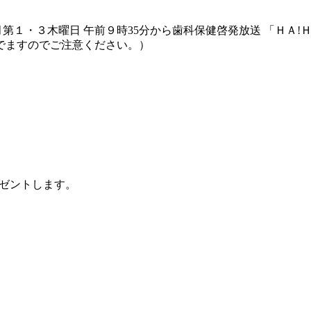
、毎月第１・３木曜日 午前９時35分から歯科保健啓発放送 「ＨＡ!
でますのでご注意ください。）
ゼントします。