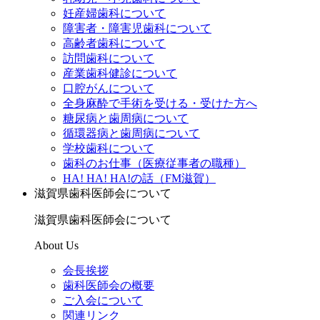
妊産婦歯科について
障害者・障害児歯科について
高齢者歯科について
訪問歯科について
産業歯科健診について
口腔がんについて
全身麻酔で手術を受ける・受けた方へ
糖尿病と歯周病について
循環器病と歯周病について
学校歯科について
歯科のお仕事（医療従事者の職種）
HA! HA! HA!の話（FM滋賀）
滋賀県歯科医師会について
滋賀県歯科医師会について
About Us
会長挨拶
歯科医師会の概要
ご入会について
関連リンク