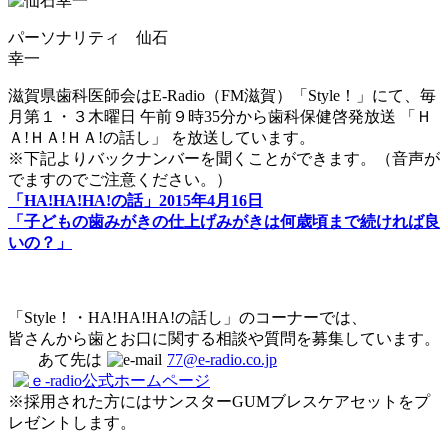
パーソナリティ 仙石
幸一
滋賀県歯科医師会はE-Radio（FM滋賀）「Style！」にて、毎
月第１・３木曜日 午前９時35分から歯科保健啓発放送 「Ｈ
Ａ!ＨＡ!ＨＡ!の話し」 を放送しています。
※下記よりバックナンバーを聞くことができます。（音声が
でますのでご注意ください。）
「HA!HA!HA!の話」2015年4月16日
「子どもの歯みがきの仕上げみがきは何歳頃まで続ければ良
いの？」
「Style！・HA!HA!HA!の話し」のコーナーでは、
皆さんから歯とお口に関する相談や質問を募集しています。
あて先は
77@e-radio.co.jp
※採用された方にはサンスターGUMブレスケアセットをプ
レゼントします。