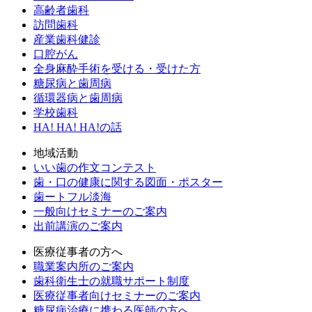
高齢者歯科
訪問歯科
産業歯科健診
口腔がん
全身麻酔手術を受ける・受けた方
糖尿病と歯周病
循環器病と歯周病
学校歯科
HA! HA! HA!の話
地域活動
いい歯の作文コンテスト
歯・口の健康に関する図面・ポスター
歯ートフル淡海
一般向けセミナーのご案内
出前講演のご案内
医療従事者の方へ
職業案内所のご案内
歯科衛生士の就職サポート制度
医療従事者向けセミナーのご案内
糖尿病治療に携わる医師の方へ