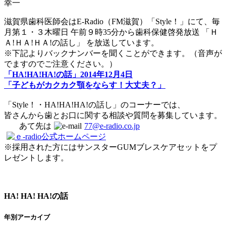
幸一
滋賀県歯科医師会はE-Radio（FM滋賀）「Style！」にて、毎
月第１・３木曜日 午前９時35分から歯科保健啓発放送 「Ｈ
Ａ!ＨＡ!ＨＡ!の話し」 を放送しています。
※下記よりバックナンバーを聞くことができます。（音声が
でますのでご注意ください。）
「HA!HA!HA!の話」2014年12月4日
「子どもがカクカク顎をならす！大丈夫？」
「Style！・HA!HA!HA!の話し」のコーナーでは、
皆さんから歯とお口に関する相談や質問を募集しています。
あて先は
77@e-radio.co.jp
※採用された方にはサンスターGUMブレスケアセットをプ
レゼントします。
HA! HA! HA!の話
年別アーカイブ