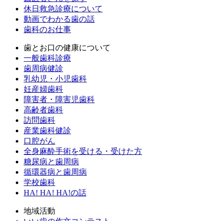
休日救急診療について
動画でわかる歯の話
歯科のお仕事
歯とお口の健康について
一般歯科診療
歯周病健診
乳幼児・小児歯科
妊産婦歯科
障害者・障害児歯科
高齢者歯科
訪問歯科
産業歯科健診
口腔がん
全身麻酔手術を受ける・受けた方
糖尿病と歯周病
循環器病と歯周病
学校歯科
HA! HA! HA!の話
地域活動