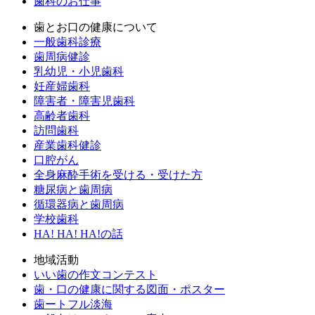
歯科のお仕事
歯とお口の健康について
一般歯科診療
歯周病健診
乳幼児・小児歯科
妊産婦歯科
障害者・障害児歯科
高齢者歯科
訪問歯科
産業歯科健診
口腔がん
全身麻酔手術を受ける・受けた方
糖尿病と歯周病
循環器病と歯周病
学校歯科
HA! HA! HA!の話
地域活動
いい歯の作文コンテスト
歯・口の健康に関する図面・ポスター
歯ートフル淡海